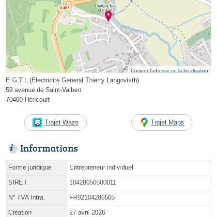
Corriger l’adresse ou la localisation
E.G.T.L (Electricite General Thierry Langovisth)
59 avenue de Saint-Valbert
70400 Héricourt
Trajet Waze
Trajet Maps
Informations
Forme juridique
Entrepreneur individuel
SIRET
10428650500011
N° TVA Intra.
FR92104286505
Création
27 avril 2026