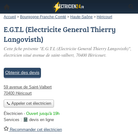
Accueil
>
Bourgogne-Franche-Comté
>
Haute-Saône
>
Héricourt
E.G.T.L (Electricite General Thierry
Langovisth)
Cette fiche présente "E.G.T.L (Electricite General Thierry Langovisth)",
électricien situé
avenue de saint-valbert
, 70400 Héricourt.
Obtenir des devis
59 avenue de Saint-Valbert
70400 Héricourt
📞 Appeler cet électricien
Électricien
-
Ouvert jusqu'à 19h
Services :
devis en ligne
Recommander cet électricien