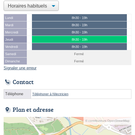
Lundi
8h30 - 19h
Mardi
8h30 - 19h
Mercredi
8h30 - 19h
Jeudi
8h30 - 19h
Vendredi
8h30 - 19h
Samedi
Fermé
Dimanche
Fermé
Signaler une erreur
Contact
Téléphone
Téléphoner à l'électricien
Plan et adresse
© contributeurs OpenStreetMap