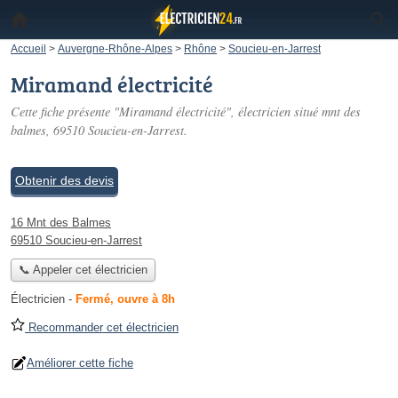
Accueil
>
Auvergne-Rhône-Alpes
>
Rhône
>
Soucieu-en-Jarrest
Miramand électricité
Cette fiche présente "Miramand électricité", électricien situé
mnt des
balmes
, 69510 Soucieu-en-Jarrest.
Obtenir des devis
16 Mnt des Balmes
69510 Soucieu-en-Jarrest
📞 Appeler cet électricien
Électricien
-
Fermé, ouvre à 8h
Recommander cet électricien
Améliorer cette fiche