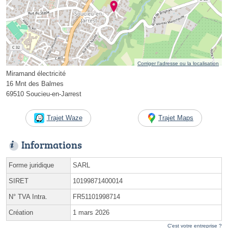
Corriger l’adresse ou la localisation
Miramand électricité
16 Mnt des Balmes
69510 Soucieu-en-Jarrest
Trajet Waze
Trajet Maps
Informations
Forme juridique
SARL
SIRET
10199871400014
N° TVA Intra.
FR51101998714
Création
1 mars 2026
C'est votre entreprise ?