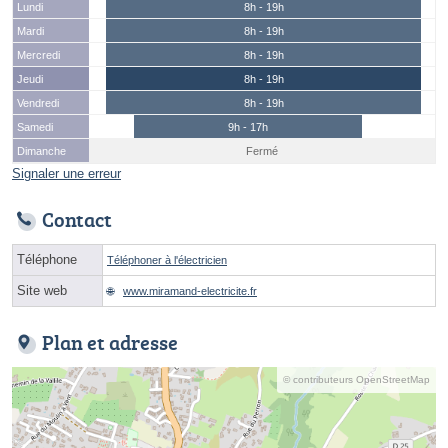
Lundi
8h - 19h
Mardi
8h - 19h
Mercredi
8h - 19h
Jeudi
8h - 19h
Vendredi
8h - 19h
Samedi
9h - 17h
Dimanche
Fermé
Signaler une erreur
Contact
Téléphone
Téléphoner à l'électricien
Site web
www.miramand-electricite.fr
Plan et adresse
© contributeurs OpenStreetMap