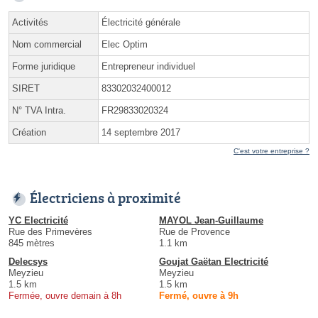
Activités
Électricité générale
Nom commercial
Elec Optim
Forme juridique
Entrepreneur individuel
SIRET
83302032400012
N° TVA Intra.
FR29833020324
Création
14 septembre 2017
C'est votre entreprise ?
Électriciens à proximité
YC Electricité
MAYOL Jean-Guillaume
Rue des Primevères
Rue de Provence
845 mètres
1.1 km
Delecsys
Goujat Gaëtan Electricité
Meyzieu
Meyzieu
1.5 km
1.5 km
Fermée, ouvre demain à 8h
Fermé, ouvre à 9h