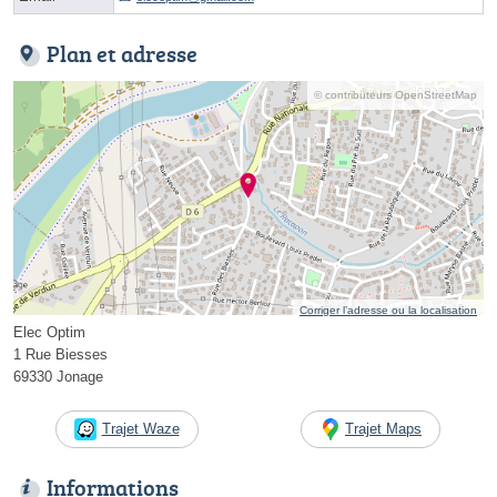
Plan et adresse
© contributeurs OpenStreetMap
Corriger l’adresse ou la localisation
Elec Optim
1 Rue Biesses
69330 Jonage
Trajet Waze
Trajet Maps
Informations