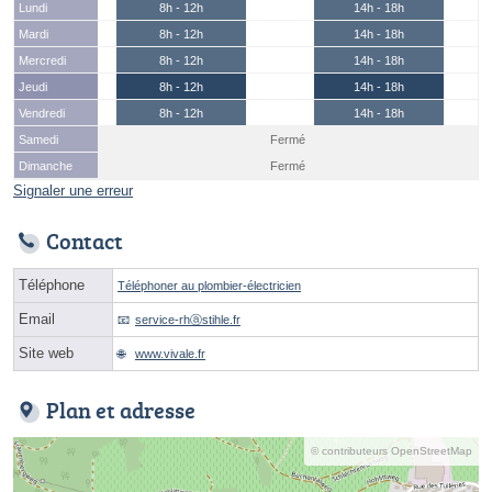
Lundi
8h - 12h
14h - 18h
Mardi
8h - 12h
14h - 18h
Mercredi
8h - 12h
14h - 18h
Jeudi
8h - 12h
14h - 18h
Vendredi
8h - 12h
14h - 18h
Samedi
Fermé
Dimanche
Fermé
Signaler une erreur
Contact
Téléphone
Téléphoner au plombier-électricien
Email
service-rhⓐstihle.fr
Site web
www.vivale.fr
Plan et adresse
© contributeurs OpenStreetMap