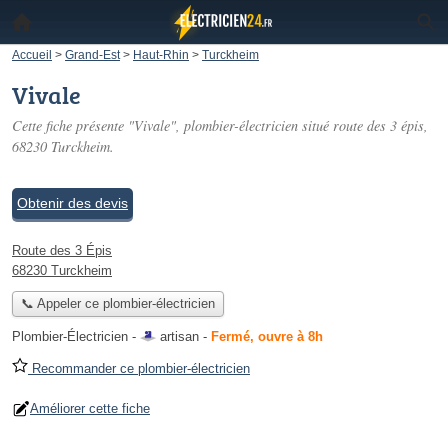
Accueil
>
Grand-Est
>
Haut-Rhin
>
Turckheim
Vivale
Cette fiche présente "Vivale", plombier-électricien situé
route des 3 épis
,
68230 Turckheim.
Obtenir des devis
Route des 3 Épis
68230 Turckheim
📞 Appeler ce plombier-électricien
Plombier-Électricien -
artisan
-
Fermé, ouvre à 8h
Recommander ce plombier-électricien
Améliorer cette fiche