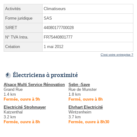
Activités
Climatiseurs
Forme juridique
SAS
SIRET
44080177700028
N° TVA Intra.
FR75440801777
Création
1 mai 2012
C'est votre entreprise ?
Électriciens à proximité
Alsace Multi Service Rénovation
Sebn -Save
Grand Rue
Rue de Munster
1.4 km
1.8 km
Fermée, ouvre à 9h
Fermé, ouvre à 8h
Electricité Strohmayer
Ehrhart Electricité
Katzenthal
Wintzenheim
3.2 km
3.7 km
Fermée, ouvre à 8h
Fermée, ouvre à 8h30