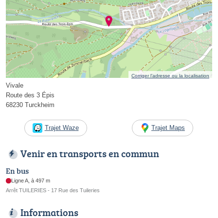
Corriger l’adresse ou la localisation
Vivale
Route des 3 Épis
68230 Turckheim
Trajet Waze
Trajet Maps
Venir en transports en commun
En bus
Ligne A, à 497 m
Arrêt TUILERIES - 17 Rue des Tuileries
Informations