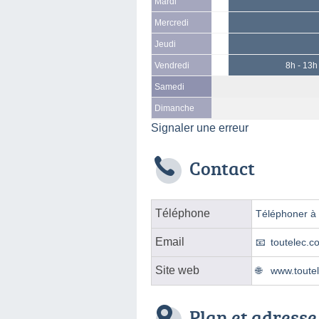
Mardi
Mercredi
Jeudi
Vendredi
8h - 13h
Samedi
Dimanche
Signaler une erreur
Contact
Téléphone
Téléphoner à l
Email
toutelec.
Site web
www.toutel
Plan et adresse