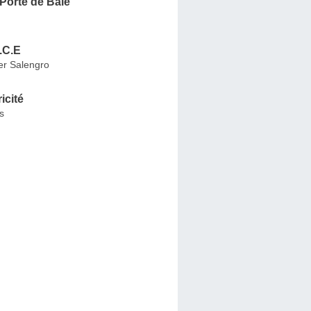
 Porte de Bale
.C.E
r Salengro
icité
s