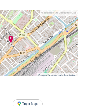
© contributeurs OpenStreetMap
Corriger l’adresse ou la localisation
Trajet Maps