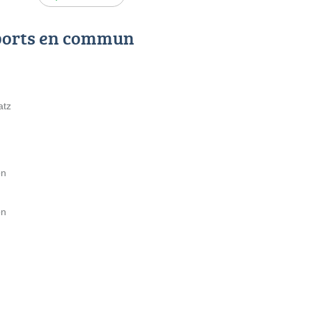
ports en commun
atz
on
on