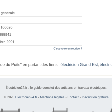
é générale
4100020
855941
bre 2001
C'est votre entreprise ?
e du Puits" en partant des liens :
électricien Grand-Est
,
électri
Électricien24.fr : le guide complet des artisans en travaux électriques.
© 2026
Electricien24.fr
-
Mentions légales
-
Contact
-
Inscription gratuite