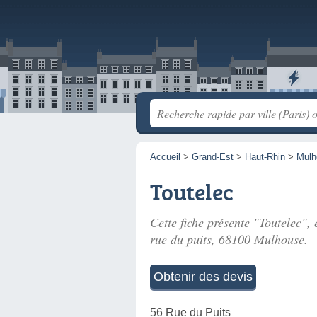
Accueil
>
Grand-Est
>
Haut-Rhin
>
Mulh
Toutelec
Cette fiche présente "Toutelec", 
rue du puits
, 68100 Mulhouse.
Obtenir des devis
56 Rue du Puits