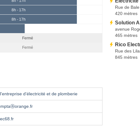
Electricité
8h - 17h
Rue de Bale
8h - 17h
420 mètres
8h - 17h
Solution A
avenue Roge
465 mètres
Fermé
Rico Electr
Fermé
Rue des Lila
845 mètres
'entreprise d'électricité et de plomberie
comptaⓐorange.fr
ec68.fr