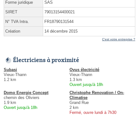
Forme juridique
SAS
SIRET
79013154400021
N° TVA Intra.
FR18790131544
Création
14 décembre 2015
C'est votre entreprise ?
Électriciens à proximité
Subasi
Ovus électricité
Vieux-Thann
Vieux-Thann
1.2 km
1.3 km
Ouvert jusqu'à 18h
Domo Energie Concept
Christophe Renovation / On-
chemin des Oliviers
Climatise
1.9 km
Grand Rue
Ouvert jusqu'à 18h
2 km
Fermé, ouvre lundi à 7h30