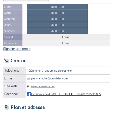
Lundi
7h30 - 16h
Mardi
7h30 - 16h
Mercredi
7h30 - 16h
Jeudi
7h30 - 16h
Vendredi
7h30 - 16h
Samedi
Fermé
Dimanche
Fermé
Signaler une erreur
Contact
Téléphone
Téléphoner à l'entreprise d'électricité
Email
patricia.mullerⓐomnielec.com
Site web
www.omnielec.com
Facebook
facebook.com/OMNI-ELECTRICITE-1652817975026895/
Plan et adresse