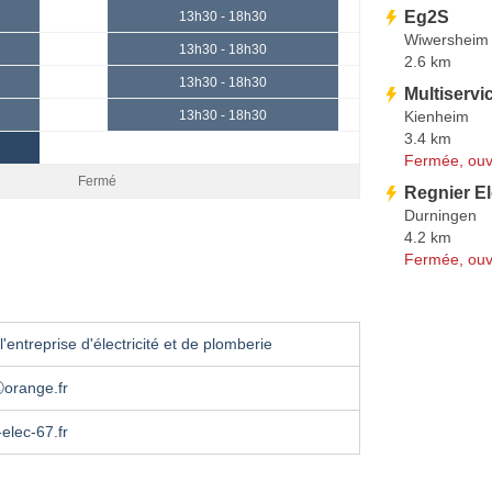
Eg2S
13h30 - 18h30
Wiwersheim
13h30 - 18h30
2.6 km
13h30 - 18h30
Multiservi
Kienheim
13h30 - 18h30
3.4 km
Fermée, ouv
Fermé
Regnier El
Durningen
4.2 km
Fermée, ouv
'entreprise d'électricité et de plomberie
ⓐorange.fr
elec-67.fr