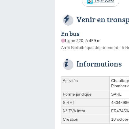
Trajet Waze
Venir en trans
En bus
Ligne 220, à 459 m
Arrêt Bibliothèque département - 5 
Informations
Activités
Chauffage
Plomberie
Forme juridique
SARL
SIRET
4504898
N° TVA Intra.
FR47450
Création
10 octob