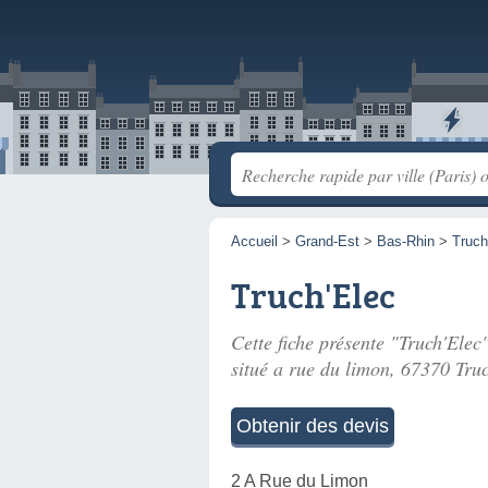
Accueil
>
Grand-Est
>
Bas-Rhin
>
Truch
Truch'Elec
Cette fiche présente "Truch'Elec"
situé
a rue du limon
, 67370 Tru
Obtenir des devis
2 A Rue du Limon