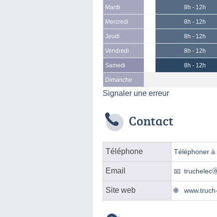
Mardi
8h - 12h
Mercredi
8h - 12h
Jeudi
8h - 12h
Vendredi
8h - 12h
Samedi
8h - 12h
Dimanche
Signaler une erreur
Contact
Téléphone
Téléphoner à l
Email
truchelec
Site web
www.truch-