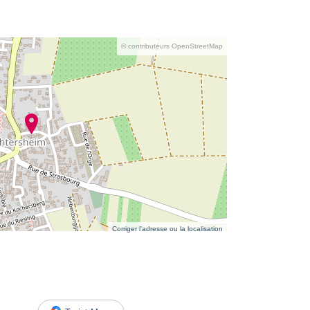
© contributeurs OpenStreetMap
Corriger l’adresse ou la localisation