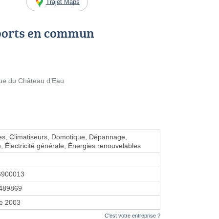
Trajet Maps
ports en commun
Rue du Château d’Eau
s, Climatiseurs, Domotique, Dépannage,
, Électricité générale, Énergies renouvelables
6900013
489869
re 2003
C'est votre entreprise ?