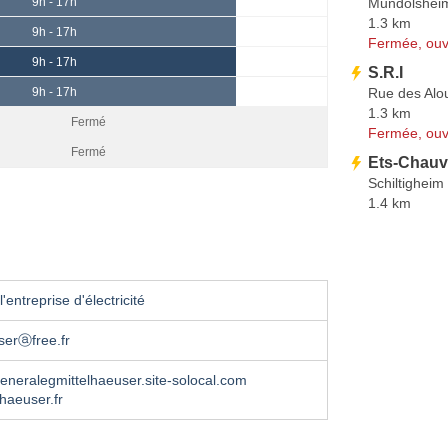
Mundolshei
9h - 17h
1.3 km
9h - 17h
Fermée, ouv
9h - 17h
S.R.I
Rue des Alo
9h - 17h
1.3 km
Fermé
Fermée, ouv
Fermé
Ets-Chauv
Schiltigheim
1.4 km
'entreprise d'électricité
serⓐfree.fr
egeneralegmittelhaeuser.site-solocal.com
haeuser.fr