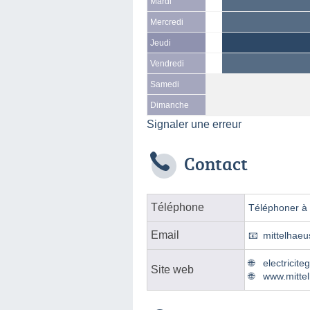
Mardi
Mercredi
Jeudi
Vendredi
Samedi
Dimanche
Signaler une erreur
Contact
Téléphone
Téléphoner à l
Email
mittelhaeu
electricit
Site web
www.mittel