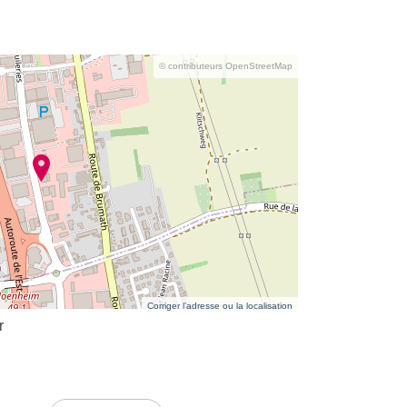
© contributeurs OpenStreetMap
Corriger l’adresse ou la localisation
r