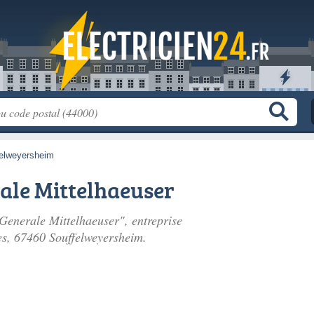
elweyersheim
rale Mittelhaeuser
e Generale Mittelhaeuser", entreprise
es
, 67460 Souffelweyersheim.