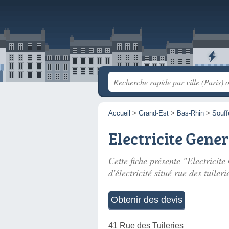
Accueil
>
Grand-Est
>
Bas-Rhin
>
Souff
Electricite Gene
Cette fiche présente "Electricit
d'électricité situé
rue des tuileri
Obtenir des devis
41 Rue des Tuileries