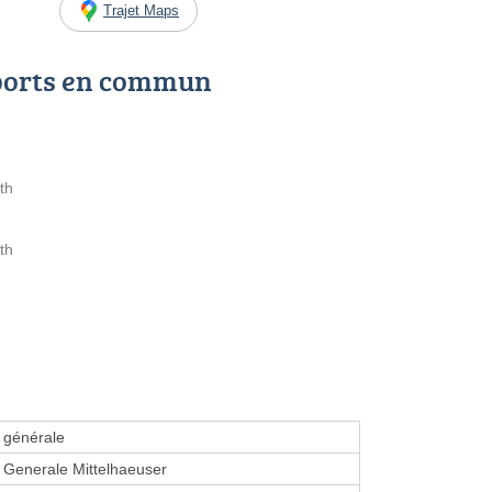
Trajet Maps
ports en commun
th
th
é générale
te Generale Mittelhaeuser