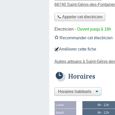
66740 Saint-Génis-des-Fontaine
📞 Appeler cet électricien
Électricien
-
Ouvert jusqu'à 18h
Recommander cet électricien
Améliorer cette fiche
Autres artisans à Saint-Génis-de
Horaires
Lundi
8h - 12h
Mardi
8h - 12h