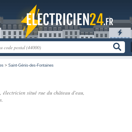
es
>
Saint-Génis-des-Fontaines
, électricien situé
rue du château d'eau
,
s.