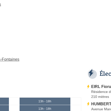
s
s-Fontaines
Éle
EIRL Fioru
Résidence d
210 mètres
13h - 18h
HUMBERT 
Avenue Mare
13h - 18h