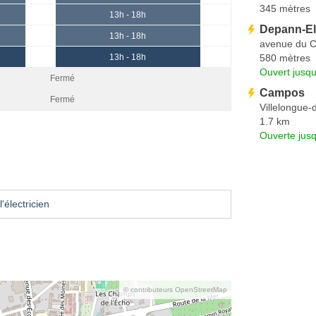
345 mètres
13h - 18h
Depann-Ele
13h - 18h
avenue du 
580 mètres
13h - 18h
Ouvert jusqu
Fermé
Campos
Fermé
Villelongue-
1.7 km
Ouverte jus
'électricien
© contributeurs OpenStreetMap