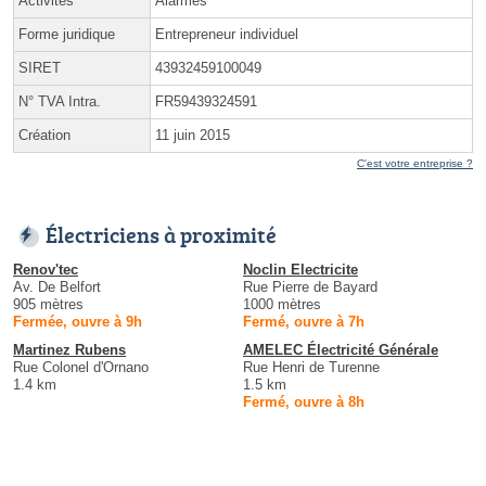
Activités
Alarmes
Forme juridique
Entrepreneur individuel
SIRET
43932459100049
N° TVA Intra.
FR59439324591
Création
11 juin 2015
C'est votre entreprise ?
Électriciens à proximité
Renov'tec
Noclin Electricite
Av. De Belfort
Rue Pierre de Bayard
905 mètres
1000 mètres
Fermée, ouvre à 9h
Fermé, ouvre à 7h
Martinez Rubens
AMELEC Électricité Générale
Rue Colonel d'Ornano
Rue Henri de Turenne
1.4 km
1.5 km
Fermé, ouvre à 8h