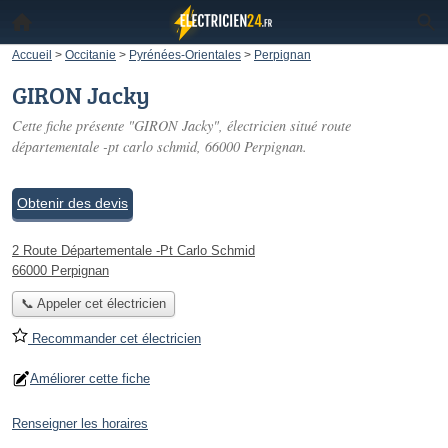
Accueil
>
Occitanie
>
Pyrénées-Orientales
>
Perpignan
GIRON Jacky
Cette fiche présente "GIRON Jacky", électricien situé
route
départementale -pt carlo schmid
, 66000 Perpignan.
Obtenir des devis
2 Route Départementale -Pt Carlo Schmid
66000 Perpignan
📞 Appeler cet électricien
Recommander cet électricien
Améliorer cette fiche
Renseigner les horaires