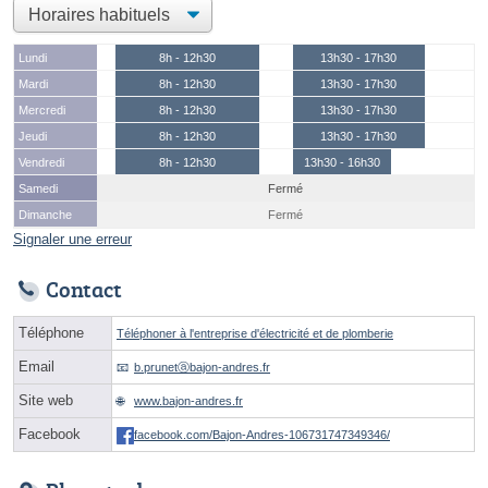
Lundi
8h - 12h30
13h30 - 17h30
Mardi
8h - 12h30
13h30 - 17h30
Mercredi
8h - 12h30
13h30 - 17h30
Jeudi
8h - 12h30
13h30 - 17h30
Vendredi
8h - 12h30
13h30 - 16h30
Samedi
Fermé
Dimanche
Fermé
Signaler une erreur
Contact
Téléphone
Téléphoner à l'entreprise d'électricité et de plomberie
Email
b.prunetⓐbajon-andres.fr
Site web
www.bajon-andres.fr
Facebook
facebook.com/Bajon-Andres-106731747349346/