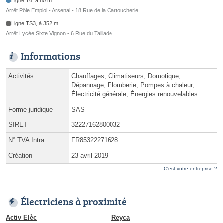
Ligne T6, à 80 m
Arrêt Pôle Emploi - Arsenal - 18 Rue de la Cartoucherie
Ligne TS3, à 352 m
Arrêt Lycée Sixte Vignon - 6 Rue du Taillade
Informations
Activités
Chauffages, Climatiseurs, Domotique,
Dépannage, Plomberie, Pompes à chaleur,
Électricité générale, Énergies renouvelables
Forme juridique
SAS
SIRET
32227162800032
N° TVA Intra.
FR85322271628
Création
23 avril 2019
C'est votre entreprise ?
Électriciens à proximité
Activ Elèc
Reyca