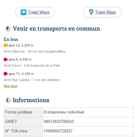
Trajet Waze
Trajet Maps
Venir en transports en commun
En bus
Ligne 13, à 209 m
Arrêt Hibiscus - 56 rue des bougainvilliers
Ligne A, à 228 m
Arrêt Ravel - 129 boulevard de la Paix
Ligne T1, à 145 m
Arrêt Mgr Campo - 7 rue des planètes
Voir tout
Informations
Forme juridique
Entrepreneur individuel
SIRET
98472833700010
N° TVA Intra.
FR68984728337