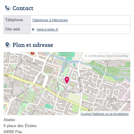
Contact
Téléphone
Téléphoner à l'électricien
Site web
www.a-belec.fr
Plan et adresse
© contributeurs OpenStreetMap
Corriger l’adresse ou la localisation
Abelec
6 place des Étoiles
64000 Pau