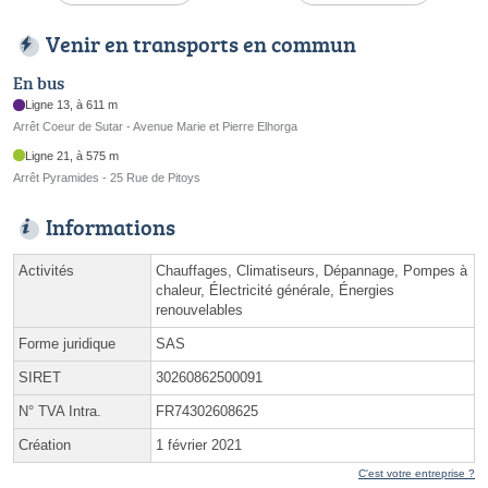
Venir en transports en commun
En bus
Ligne 13, à 611 m
Arrêt Coeur de Sutar - Avenue Marie et Pierre Elhorga
Ligne 21, à 575 m
Arrêt Pyramides - 25 Rue de Pitoys
Informations
Activités
Chauffages, Climatiseurs, Dépannage, Pompes à
chaleur, Électricité générale, Énergies
renouvelables
Forme juridique
SAS
SIRET
30260862500091
N° TVA Intra.
FR74302608625
Création
1 février 2021
C'est votre entreprise ?