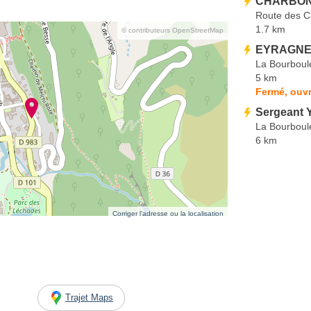
CHARBON
Route des 
1.7 km
© contributeurs OpenStreetMap
EYRAGNE 
La Bourboul
5 km
Fermé, ouvr
Sergeant Y
La Bourboul
6 km
Corriger l’adresse ou la localisation
Trajet Maps