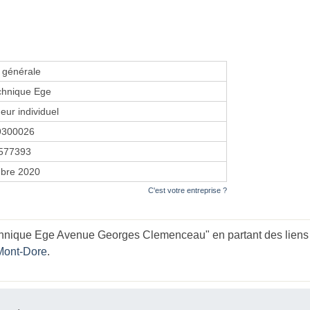
é générale
hnique Ege
eur individuel
9300026
577393
bre 2020
C'est votre entreprise ?
hnique Ege Avenue Georges Clemenceau" en partant des liens
 Mont-Dore
.