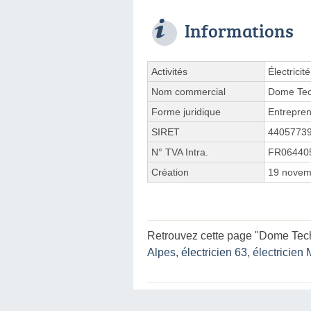
Informations
Activités
Électricit
Nom commercial
Dome Tec
Forme juridique
Entrepren
SIRET
4405773
N° TVA Intra.
FR06440
Création
19 novem
Retrouvez cette page "Dome Tec
Alpes
,
électricien 63
,
électricien