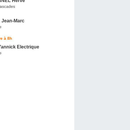
NEL Hervé
Cascades
Jean-Marc
e
e à 8h
annick Electrique
e