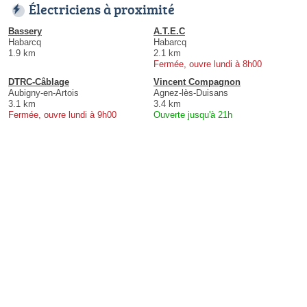
Électriciens à proximité
Bassery
A.T.E.C
Habarcq
Habarcq
1.9 km
2.1 km
Fermée, ouvre lundi à 8h00
DTRC-Câblage
Vincent Compagnon
Aubigny-en-Artois
Agnez-lès-Duisans
3.1 km
3.4 km
Fermée, ouvre lundi à 9h00
Ouverte jusqu'à 21h