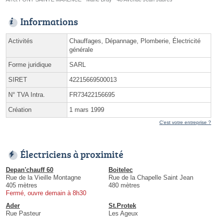
Informations
Activités
Chauffages, Dépannage, Plomberie, Électricité
générale
Forme juridique
SARL
SIRET
42215669500013
N° TVA Intra.
FR73422156695
Création
1 mars 1999
C'est votre entreprise ?
Électriciens à proximité
Depan'chauff 60
Boitelec
Rue de la Vieille Montagne
Rue de la Chapelle Saint Jean
405 mètres
480 mètres
Fermé, ouvre demain à 8h30
Ader
St.Protek
Rue Pasteur
Les Ageux