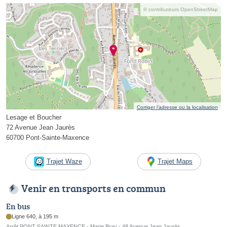
© contributeurs OpenStreetMap
Corriger l’adresse ou la localisation
Lesage et Boucher
72 Avenue Jean Jaurès
60700 Pont-Sainte-Maxence
Trajet Waze
Trajet Maps
Venir en transports en commun
En bus
Ligne 640, à 195 m
Arrêt PONT SAINTE MAXENCE - Marie Bray - 48 Avenue Jean Jaurès