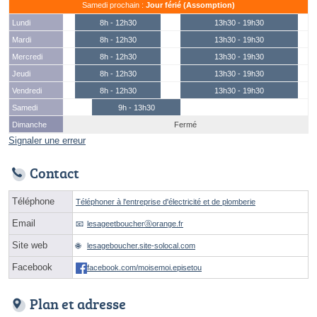
Samedi prochain :
Jour férié (Assomption)
Lundi
8h - 12h30
13h30 - 19h30
Mardi
8h - 12h30
13h30 - 19h30
Mercredi
8h - 12h30
13h30 - 19h30
Jeudi
8h - 12h30
13h30 - 19h30
Vendredi
8h - 12h30
13h30 - 19h30
Samedi
9h - 13h30
Dimanche
Fermé
Signaler une erreur
Contact
Téléphone
Téléphoner à l'entreprise d'électricité et de plomberie
Email
lesageetboucherⓐorange.fr
Site web
lesageboucher.site-solocal.com
Facebook
facebook.com/moisemoi.episetou
Plan et adresse