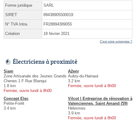
Forme juridique
SARL
SIRET
89438905500019
N° TVA Intra.
FR28894389055
Création
18 février 2021
C'est votre entreprise ?
Électriciens à proximité
Siam
A2enr
Zone Artisanale des Jeunes Grands
Aubry-du-Hainaut
Chenes 1 F Rue Blanqui
3.2 km
1.8 km
Fermée, ouvre lundi à 8h00
Fermée, ouvre lundi à 8h00
Concept Elec
Vilcot | Entreprise de rénovation à
Petite-Forêt
Valenciennes, Saint Amand (59)
3.4 km
Hélesmes
3.9 km
Fermée, ouvre lundi à 8h00