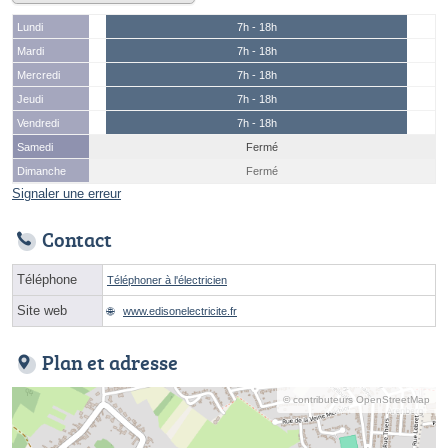
Lundi
7h - 18h
Mardi
7h - 18h
Mercredi
7h - 18h
Jeudi
7h - 18h
Vendredi
7h - 18h
Samedi
Fermé
Dimanche
Fermé
Signaler une erreur
Contact
Téléphone
Téléphoner à l'électricien
Site web
www.edisonelectricite.fr
Plan et adresse
© contributeurs OpenStreetMap