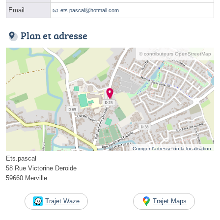
Email
ets.pascalⓐhotmail.com
Plan et adresse
© contributeurs OpenStreetMap
Corriger l’adresse ou la localisation
Ets.pascal
58 Rue Victorine Deroide
59660 Merville
Trajet Waze
Trajet Maps