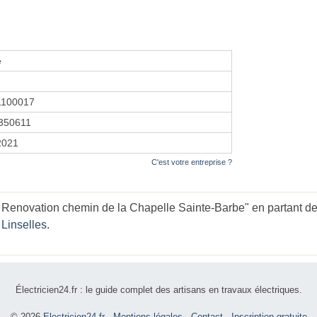
e
1100017
350611
 2021
C'est votre entreprise ?
Renovation chemin de la Chapelle Sainte-Barbe" en partant des
 Linselles
.
Électricien24.fr : le guide complet des artisans en travaux électriques.
© 2026
Electricien24.fr
-
Mentions légales
-
Contact
-
Inscription gratuite