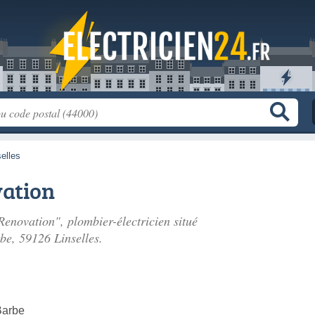
selles
ation
Renovation", plombier-électricien situé
rbe
, 59126 Linselles.
Barbe