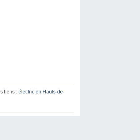
 liens :
électricien Hauts-de-