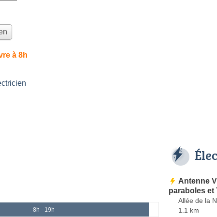
ien
vre à 8h
tricien
Éle
Antenne V
paraboles et
Allée de la 
1.1 km
8h - 19h