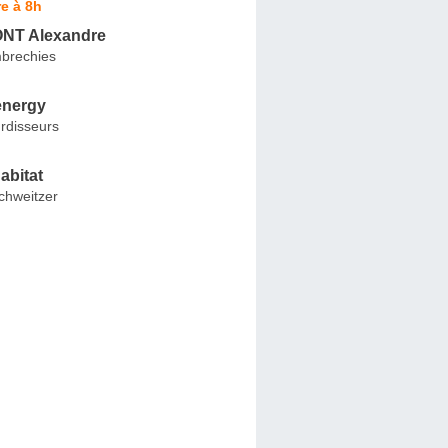
e à 8h
T Alexandre
brechies
energy
rdisseurs
abitat
chweitzer