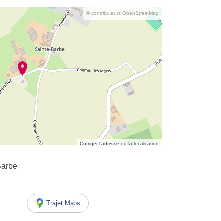
© contributeurs OpenStreetMap
Corriger l’adresse ou la localisation
Barbe
Trajet Maps