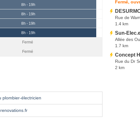
Fermé, ouvr
8h - 19h
DESURMON
8h - 19h
Rue de Wam
1.4 km
8h - 19h
Sun-Elec.
8h - 19h
Allée des Ou
Fermé
1.7 km
Fermé
Concept H
Rue du Dr S
2 km
 plombier-électricien
enovations.fr