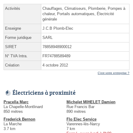
Activités
Chauffages, Climatiseurs, Plomberie, Pompes à
chaleur, Portails automatiques, Électricité
générale
Enseigne
J.C.B Plomb-Elec
Forme juridique
SARL
SIRET
78858948900012
N° TVA Intra.
FR74788589489
Création
4 octobre 2012
C'est votre entreprise ?
Électriciens à proximité
Pracella Marc
Michelet MIHELET Damien
La Chapelle-Montlinard
Rue Francis Bar
850 mètres
890 mètres
Frederick Bernon
Flo Elec Service
La Marche
Varennes-lès-Narcy
3.7 km
7 km