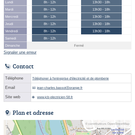
Lundi
8h - 12h
13h30 - 18h
Mardi
8h - 12h
13h30 - 18h
Mercredi
8h - 12h
13h30 - 18h
Jeudi
8h - 12h
13h30 - 18h
Vendredi
8h - 12h
13h30 - 18h
Samedi
8h - 12h
Dimanche
Fermé
Signaler une erreur
Contact
Téléphone
Téléphoner à l'entreprise d'électricité et de plomberie
Email
jean-charles.bassotⓐorange.fr
Site web
www.jcb-electricien-58.fr
Plan et adresse
© contributeurs OpenStreetMap