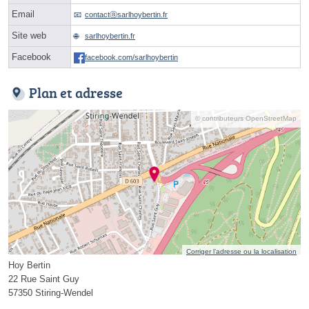
Email
contactⓐsarlhoybertin.fr
Site web
sarlhoybertin.fr
Facebook
facebook.com/sarlhoybertin
Plan et adresse
© contributeurs OpenStreetMap
Corriger l’adresse ou la localisation
Hoy Bertin
22 Rue Saint Guy
57350 Stiring-Wendel