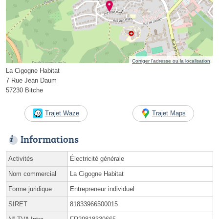
Corriger l’adresse ou la localisation
La Cigogne Habitat
7 Rue Jean Daum
57230 Bitche
Trajet Waze
Trajet Maps
Informations
Activités
Électricité générale
Nom commercial
La Cigogne Habitat
Forme juridique
Entrepreneur individuel
SIRET
81833966500015