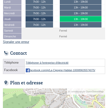
Lundi
7h30 - 12h
13h - 19h30
Mardi
7h30 - 12h
13h - 19h30
Mercredi
7h30 - 12h
13h - 19h30
Jeudi
7h30 - 12h
13h - 19h30
Vendredi
7h30 - 12h
13h - 19h30
Samedi
Fermé
Dimanche
Fermé
Signaler une erreur
Contact
Téléphone
Téléphoner à l'entreprise d'électricité
Facebook
facebook.com/p/La-Cigogne-Habitat-100089635574075/
Plan et adresse
© contributeurs OpenStreetMap