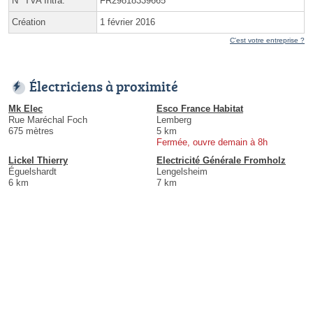
N° TVA Intra.
FR29818339665
Création
1 février 2016
C'est votre entreprise ?
Électriciens à proximité
Mk Elec
Esco France Habitat
Rue Maréchal Foch
Lemberg
675 mètres
5 km
Fermée, ouvre demain à 8h
Lickel Thierry
Electricité Générale Fromholz
Éguelshardt
Lengelsheim
6 km
7 km