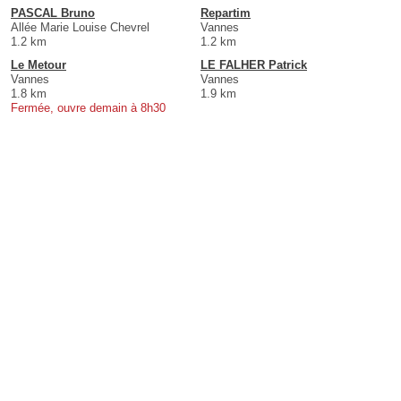
PASCAL Bruno
Repartim
Allée Marie Louise Chevrel
Vannes
1.2 km
1.2 km
Le Metour
LE FALHER Patrick
Vannes
Vannes
1.8 km
1.9 km
Fermée, ouvre demain à 8h30