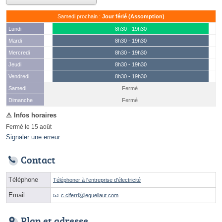
Samedi prochain :
Jour férié (Assomption)
Lundi
8h30 - 19h30
Mardi
8h30 - 19h30
Mercredi
8h30 - 19h30
Jeudi
8h30 - 19h30
Vendredi
8h30 - 19h30
Samedi
Fermé
(15 août)
Dimanche
Fermé
Fermé le 15 août
Signaler une erreur
Contact
Téléphone
Téléphoner à l'entreprise d'électricité
Email
c.ciferriⓐleguellaut.com
Plan et adresse