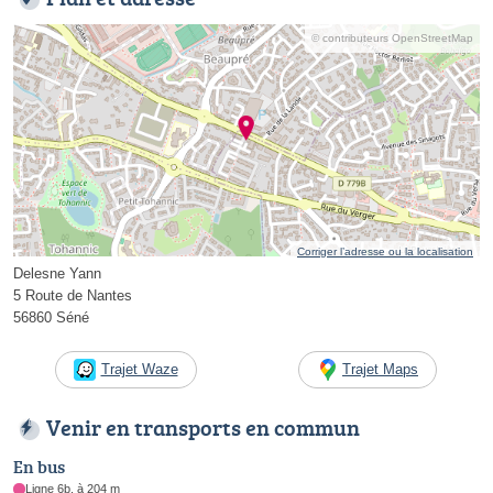
© contributeurs OpenStreetMap
Corriger l’adresse ou la localisation
Delesne Yann
5 Route de Nantes
56860 Séné
Trajet Waze
Trajet Maps
Venir en transports en commun
En bus
Ligne 6b, à 204 m