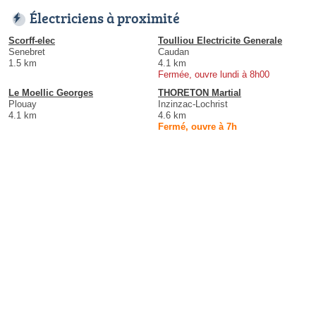
Électriciens à proximité
Scorff-elec
Toulliou Electricite Generale
Senebret
Caudan
1.5 km
4.1 km
Fermée, ouvre lundi à 8h00
Le Moellic Georges
THORETON Martial
Plouay
Inzinzac-Lochrist
4.1 km
4.6 km
Fermé, ouvre à 7h