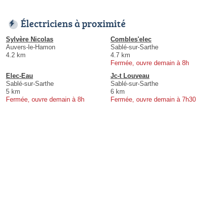
Électriciens à proximité
Sylvère Nicolas
Combles'elec
Auvers-le-Hamon
Sablé-sur-Sarthe
4.2 km
4.7 km
Fermée, ouvre demain à 8h
Elec-Eau
Jc-t Louveau
Sablé-sur-Sarthe
Sablé-sur-Sarthe
5 km
6 km
Fermée, ouvre demain à 8h
Fermée, ouvre demain à 7h30