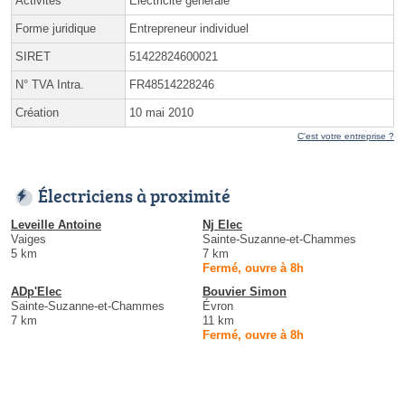
Activités
Électricité générale
Forme juridique
Entrepreneur individuel
SIRET
51422824600021
N° TVA Intra.
FR48514228246
Création
10 mai 2010
C'est votre entreprise ?
Électriciens à proximité
Leveille Antoine
Nj Elec
Vaiges
Sainte-Suzanne-et-Chammes
5 km
7 km
Fermé, ouvre à 8h
ADp'Elec
Bouvier Simon
Sainte-Suzanne-et-Chammes
Évron
7 km
11 km
Fermé, ouvre à 8h