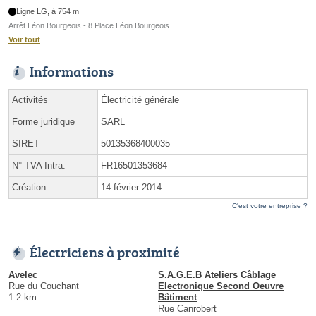
Ligne LG, à 754 m
Arrêt Léon Bourgeois - 8 Place Léon Bourgeois
Voir tout
Informations
Activités
Électricité générale
Forme juridique
SARL
SIRET
50135368400035
N° TVA Intra.
FR16501353684
Création
14 février 2014
C'est votre entreprise ?
Électriciens à proximité
Avelec
S.A.G.E.B Ateliers Câblage
Rue du Couchant
Electronique Second Oeuvre
1.2 km
Bâtiment
Rue Canrobert