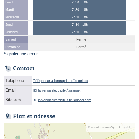
Lundi
7h30 - 18h
Mardi
7h30 - 18h
Mercredi
7h30 - 18h
Jeudi
7h30 - 18h
Vendredi
7h30 - 18h
Samedi
Fermé
Dimanche
Fermé
Signaler une erreur
Contact
Téléphone
Téléphoner à l'entreprise d'électricité
Email
lantenoiselectriciteⓐorange.fr
Site web
lantenoiselectricite.site-solocal.com
Plan et adresse
© contributeurs OpenStreetMap