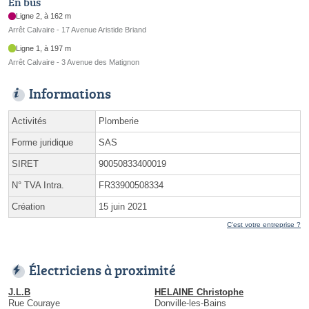
En bus
Ligne 2, à 162 m
Arrêt Calvaire - 17 Avenue Aristide Briand
Ligne 1, à 197 m
Arrêt Calvaire - 3 Avenue des Matignon
Informations
Activités
Plomberie
Forme juridique
SAS
SIRET
90050833400019
N° TVA Intra.
FR33900508334
Création
15 juin 2021
C'est votre entreprise ?
Électriciens à proximité
J.L.B
HELAINE Christophe
Rue Couraye
Donville-les-Bains