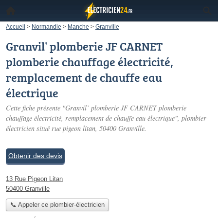
Accueil
>
Normandie
>
Manche
>
Granville
Granvil’ plomberie JF CARNET
plomberie chauffage électricité,
remplacement de chauffe eau
électrique
Cette fiche présente "Granvil’ plomberie JF CARNET plomberie
chauffage électricité, remplacement de chauffe eau électrique", plombier-
électricien situé
rue pigeon litan
, 50400 Granville.
Obtenir des devis
13 Rue Pigeon Litan
50400 Granville
📞 Appeler ce plombier-électricien