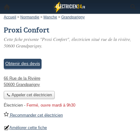
Accueil
>
Normandie
>
Manche
>
Grandparigny
Proxi Confort
Cette fiche présente "Proxi Confort", électricien situé
rue de la rivière
,
50600 Grandparigny.
Obtenir des devis
66 Rue de la Rivière
50600 Grandparigny
📞 Appeler cet électricien
Électricien
-
Fermé, ouvre mardi à 9h30
Recommander cet électricien
Améliorer cette fiche