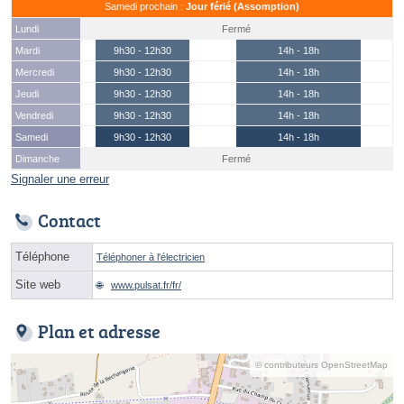
Samedi prochain :
Jour férié (Assomption)
Lundi
Fermé
Mardi
9h30 - 12h30
14h - 18h
Mercredi
9h30 - 12h30
14h - 18h
Jeudi
9h30 - 12h30
14h - 18h
Vendredi
9h30 - 12h30
14h - 18h
Samedi
9h30 - 12h30
14h - 18h
Dimanche
Fermé
Signaler une erreur
Contact
Téléphone
Téléphoner à l'électricien
Site web
www.pulsat.fr/fr/
Plan et adresse
© contributeurs OpenStreetMap