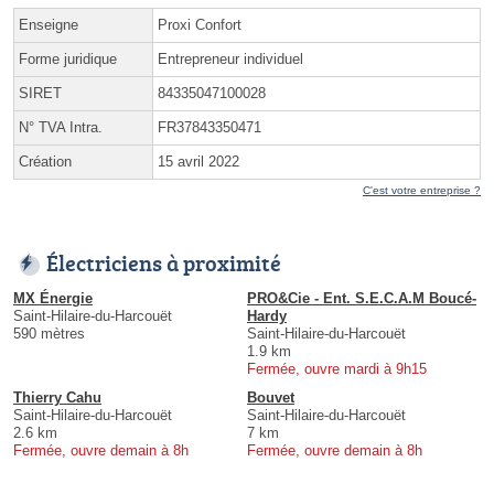
Enseigne
Proxi Confort
Forme juridique
Entrepreneur individuel
SIRET
84335047100028
N° TVA Intra.
FR37843350471
Création
15 avril 2022
C'est votre entreprise ?
Électriciens à proximité
MX Énergie
PRO&Cie - Ent. S.E.C.A.M Boucé-
Saint-Hilaire-du-Harcouët
Hardy
590 mètres
Saint-Hilaire-du-Harcouët
1.9 km
Fermée, ouvre mardi à 9h15
Thierry Cahu
Bouvet
Saint-Hilaire-du-Harcouët
Saint-Hilaire-du-Harcouët
2.6 km
7 km
Fermée, ouvre demain à 8h
Fermée, ouvre demain à 8h