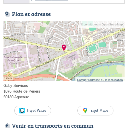
Plan et adresse
© contributeurs OpenStreetMap
Corriger l’adresse ou la localisation
Gaby Services
1076 Route de Périers
50180 Agneaux
Trajet Waze
Trajet Maps
Venir en transports en commun