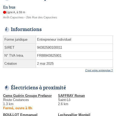
En bus
Ligne A, à 59 m
Arrêt Capucines - 2bis Rue des Capucines
Informations
Forme juridique
Entrepreneur individuel
SIRET
94382590100011
N° TVA Intra.
FR88943825901
Création
2 mai 2025
C'est votre entreprise ?
Électriciens à proximité
Ceme Guérin Groupe Prefanor
SAFFRAY Ronan
Route Coutances
Saint-Lô
1.3 km
2.6 km
Fermé, ouvre à 8h
BOULLOT Emmanuel
Lechevallier Monteil