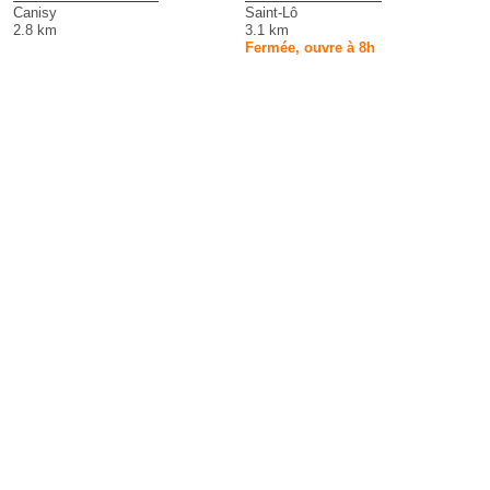
Canisy
Saint-Lô
2.8 km
3.1 km
Fermée, ouvre à 8h