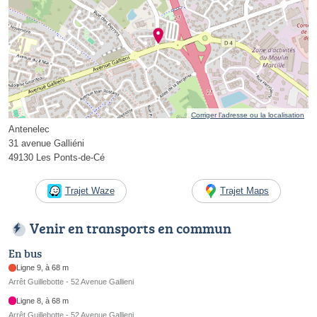
Corriger l’adresse ou la localisation
Antenelec
31 avenue Galliéni
49130 Les Ponts-de-Cé
Trajet Waze
Trajet Maps
Venir en transports en commun
En bus
Ligne 9, à 68 m
Arrêt Guillebotte - 52 Avenue Gallieni
Ligne 8, à 68 m
Arrêt Guillebotte - 52 Avenue Gallieni