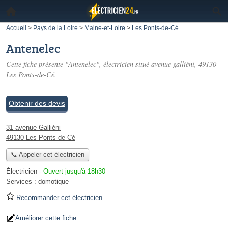
Accueil
>
Pays de la Loire
>
Maine-et-Loire
>
Les Ponts-de-Cé
Antenelec
Cette fiche présente "Antenelec", électricien situé
avenue galliéni
, 49130
Les Ponts-de-Cé.
Obtenir des devis
31 avenue Galliéni
49130 Les Ponts-de-Cé
📞 Appeler cet électricien
Électricien
-
Ouvert jusqu'à 18h30
Services :
domotique
Recommander cet électricien
Améliorer cette fiche