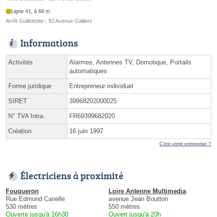
Ligne 41, à 68 m
Arrêt Guillebotte - 52 Avenue Gallieni
Informations
Activités
Alarmes, Antennes TV, Domotique, Portails
automatiques
Forme juridique
Entrepreneur individuel
SIRET
39968202000025
N° TVA Intra.
FR69399682020
Création
16 juin 1997
C'est votre entreprise ?
Électriciens à proximité
Fouqueron
Loire Antenne Multimedia
Rue Edmond Canelle
avenue Jean Boutton
530 mètres
550 mètres
Ouverte jusqu'à 16h30
Ouvert jusqu'à 20h