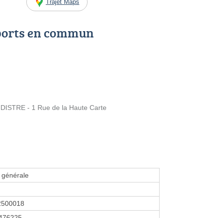
Trajet Maps
ports en commun
ISTRE - 1 Rue de la Haute Carte
é générale
2500018
476225