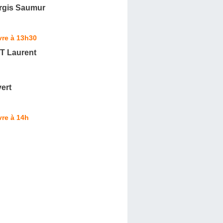
rgis Saumur
vre à 13h30
 Laurent
ert
re à 14h