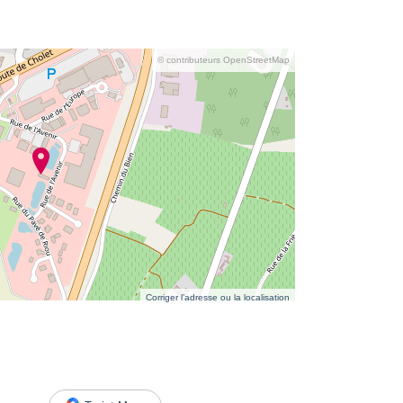
© contributeurs OpenStreetMap
Corriger l’adresse ou la localisation