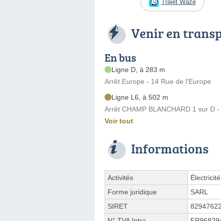
Trajet Waze
Venir en trans
En bus
Ligne D, à 283 m
Arrêt Europe - 14 Rue de l'Europe
Ligne L6, à 502 m
Arrêt CHAMP BLANCHARD 1 sur D - D
Voir tout
Informations
Activités
Électricit
Forme juridique
SARL
SIRET
8294762
N° TVA Intra.
FR96829