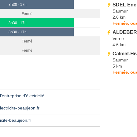
SDEL Ene
8h30 - 17h
Saumur
Fermé
2.6 km
Fermée, ou
8h30 - 17h
ALDEBERT
8h30 - 17h
Verrie
Fermé
4.6 km
Fermé
Calmet-Hiv
Saumur
5 km
Fermée, ouv
'entreprise d'électricité
ectricite-beaujeon.fr
icite-beaujeon.fr