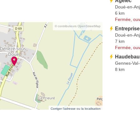
Agelec
Doué-en-An
6 km
Fermée, ouv
© contributeurs OpenStreetMap
Entreprise
Doué-en-An
7 km
Fermée, ouv
Haudebaul
Gennes-Val-
8 km
Corriger l’adresse ou la localisation