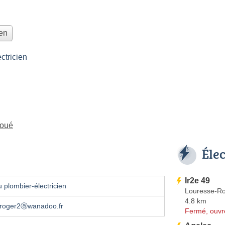
ien
tricien
Doué
Éle
Ir2e 49
 plombier-électricien
Louresse-R
4.8 km
froger2ⓐwanadoo.fr
Fermé, ouvr