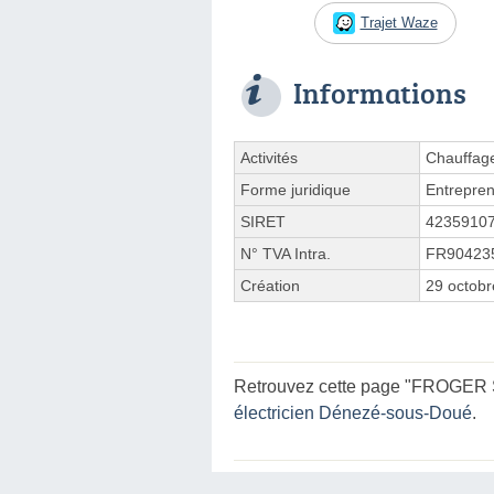
Trajet Waze
Informations
Activités
Chauffag
Forme juridique
Entrepren
SIRET
4235910
N° TVA Intra.
FR90423
Création
29 octob
Retrouvez cette page "FROGER St
électricien Dénezé-sous-Doué
.