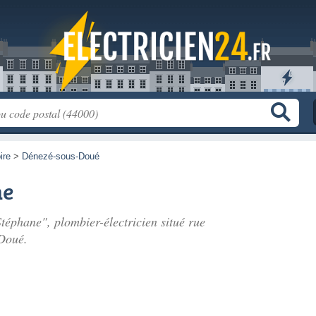
ire
>
Dénezé-sous-Doué
ne
téphane", plombier-électricien situé
rue
Doué.