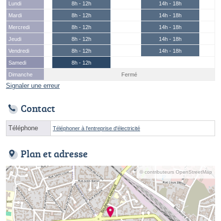
Lundi
8h - 12h
14h - 18h
Mardi
8h - 12h
14h - 18h
Mercredi
8h - 12h
14h - 18h
Jeudi
8h - 12h
14h - 18h
Vendredi
8h - 12h
14h - 18h
Samedi
8h - 12h
Dimanche
Fermé
Signaler une erreur
Contact
Téléphone
Téléphoner à l'entreprise d'électricité
Plan et adresse
© contributeurs OpenStreetMap