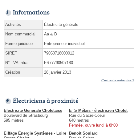
Informations
Activités
Électricité générale
Nom commercial
Aa & D
Forme juridique
Entrepreneur individuel
SIRET
79050718000012
N° TVA Intra.
FR77790507180
Création
28 janvier 2013
C'est votre entreprise ?
Électriciens à proximité
Electricite Generale Choletaise
ETS Métais - électricien Cholet
Boulevard de Strasbourg
Rue du Sacré-Coeur
595 mètres
640 mètres
Fermée, ouvre lundi à 8h00
Eiffage Énergie Systèmes - Loire
Benoit Soulard