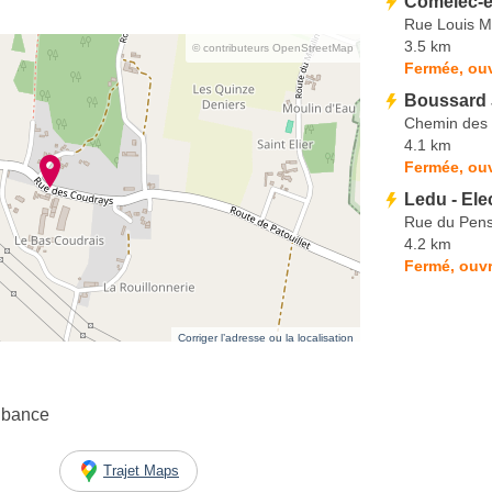
Comelec-e
Rue Louis M
3.5 km
© contributeurs OpenStreetMap
Fermée, ouv
Boussard
Chemin des 
4.1 km
Fermée, ouv
Ledu - Ele
Rue du Pens
4.2 km
Fermé, ouvr
Corriger l’adresse ou la localisation
ubance
Trajet Maps