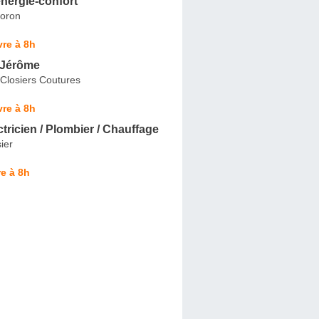
nergie-confort
oron
re à 8h
 Jérôme
Closiers Coutures
re à 8h
ctricien / Plombier / Chauffage
ier
e à 8h