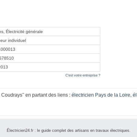
s, Électricité générale
eur individuel
1000013
678510
 2013
C'est votre entreprise ?
Coudrays" en partant des liens :
électricien Pays de la Loire
,
él
Électricien24.fr : le guide complet des artisans en travaux électriques.