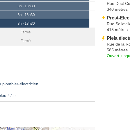
Rue Doct Co
8h - 18h30
340 mètres
8h - 18h30
Prest-Elec
Rue Sollevill
8h - 18h30
415 mètres
Fermé
Piela élect
Fermé
Rue de la R
585 mètres
Ouvert jusqu
 plombier-électricien
lec-47.fr