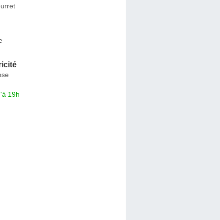
urret
e
ricité
ose
'à 19h