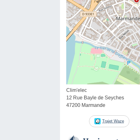
Clim'elec
12 Rue Bayle de Seyches
47200 Marmande
Trajet Waze