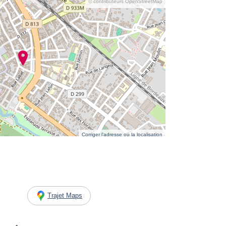
© contributeurs OpenStreetMap
Corriger l’adresse ou la localisation
Trajet Maps