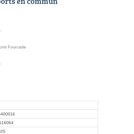
ports en commun
é
mond Fourcade
é
6400016
516064
025