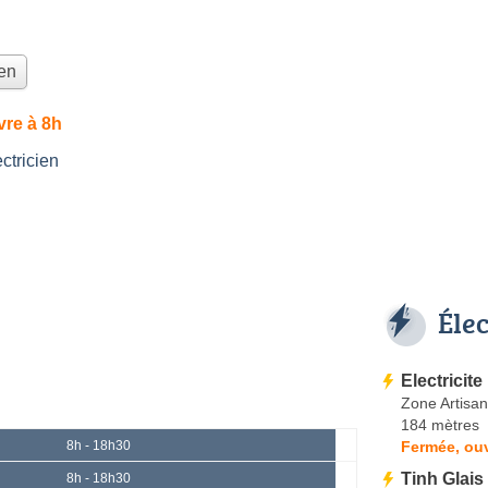
ien
vre à 8h
tricien
Éle
Electricit
Zone Artisan
184 mètres
Fermée, ouv
8h - 18h30
Tinh Glais
8h - 18h30