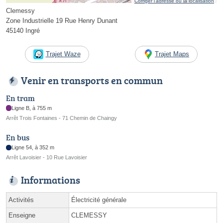
Corriger l’adresse ou la localisation
Clemessy
Zone Industrielle 19 Rue Henry Dunant
45140 Ingré
Trajet Waze
Trajet Maps
Venir en transports en commun
En tram
Ligne B, à 755 m
Arrêt Trois Fontaines - 71 Chemin de Chaingy
En bus
Ligne 54, à 352 m
Arrêt Lavoisier - 10 Rue Lavoisier
Informations
Activités
Électricité générale
Enseigne
CLEMESSY