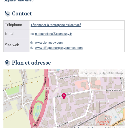
Signaler une erreur
Contact
Téléphone
Téléphoner à l'entreprise d'électricité
Email
n.doutreligneⓐclemessy.fr
www.clemessy.com
Site web
www.eiffageenergiesystemes.com
Plan et adresse
© contributeurs OpenStreetMap