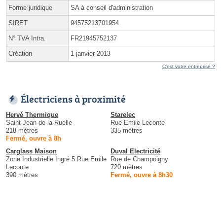
Forme juridique
SA à conseil d'administration
SIRET
94575213701954
N° TVA Intra.
FR21945752137
Création
1 janvier 2013
C'est votre entreprise ?
Électriciens à proximité
Hervé Thermique
Starelec
Saint-Jean-de-la-Ruelle
Rue Emile Leconte
218 mètres
335 mètres
Fermé, ouvre à 8h
Carglass Maison
Duval Electricité
Zone Industrielle Ingré 5 Rue Emile
Rue de Champoigny
Leconte
720 mètres
390 mètres
Fermé, ouvre à 8h30