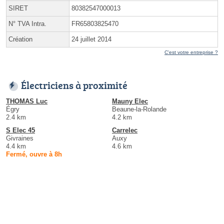
SIRET
80382547000013
N° TVA Intra.
FR65803825470
Création
24 juillet 2014
C'est votre entreprise ?
Électriciens à proximité
THOMAS Luc
Mauny Elec
Égry
Beaune-la-Rolande
2.4 km
4.2 km
S Elec 45
Carrelec
Givraines
Auxy
4.4 km
4.6 km
Fermé, ouvre à 8h