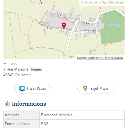
© contributeurs OpenStreetMap
Corriger l’adresse ou la localisation
F.i.r.elec
7 Rue Maisons Rouges
45340 Gaubertin
Trajet Waze
Trajet Maps
Informations
Activités
Électricité générale
Forme juridique
SAS