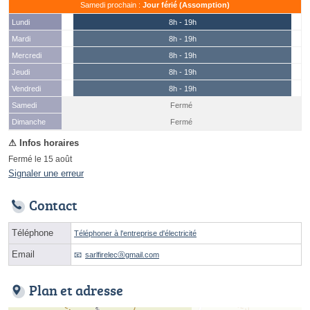
Samedi prochain :
Jour férié (Assomption)
Lundi
8h - 19h
Mardi
8h - 19h
Mercredi
8h - 19h
Jeudi
8h - 19h
Vendredi
8h - 19h
Samedi
Fermé
(15 août)
Dimanche
Fermé
Fermé le 15 août
Signaler une erreur
Contact
Téléphone
Téléphoner à l'entreprise d'électricité
Email
sarlfirelecⓐgmail.com
Plan et adresse