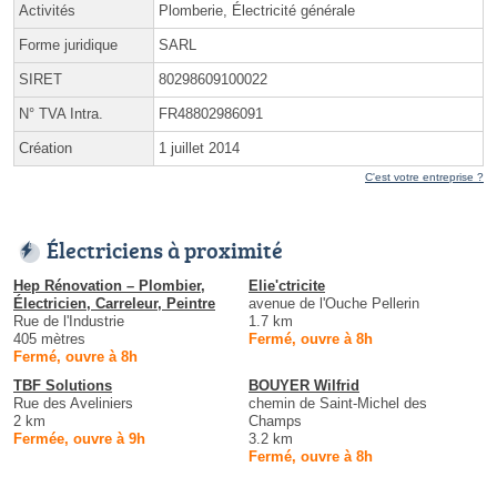
Activités
Plomberie, Électricité générale
Forme juridique
SARL
SIRET
80298609100022
N° TVA Intra.
FR48802986091
Création
1 juillet 2014
C'est votre entreprise ?
Électriciens à proximité
Hep Rénovation – Plombier,
Elie'ctricite
Électricien, Carreleur, Peintre
avenue de l'Ouche Pellerin
Rue de l'Industrie
1.7 km
405 mètres
Fermé, ouvre à 8h
Fermé, ouvre à 8h
TBF Solutions
BOUYER Wilfrid
Rue des Aveliniers
chemin de Saint-Michel des
2 km
Champs
Fermée, ouvre à 9h
3.2 km
Fermé, ouvre à 8h