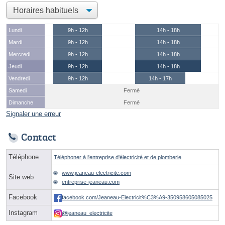
Lundi
9h - 12h
14h - 18h
Mardi
9h - 12h
14h - 18h
Mercredi
9h - 12h
14h - 18h
Jeudi
9h - 12h
14h - 18h
Vendredi
9h - 12h
14h - 17h
Samedi
Fermé
Dimanche
Fermé
Signaler une erreur
Contact
Téléphone
Téléphoner à l'entreprise d'électricité et de plomberie
www.jeaneau-electricite.com
Site web
entreprise-jeaneau.com
Facebook
facebook.com/Jeaneau-Electricit%C3%A9-350958605085025
Instagram
@jeaneau_electricite