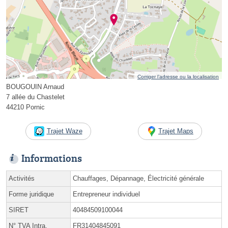
Corriger l’adresse ou la localisation
BOUGOUIN Arnaud
7 allée du Chastelet
44210 Pornic
Trajet Waze
Trajet Maps
Informations
Activités
Chauffages, Dépannage, Électricité générale
Forme juridique
Entrepreneur individuel
SIRET
40484509100044
N° TVA Intra.
FR31404845091