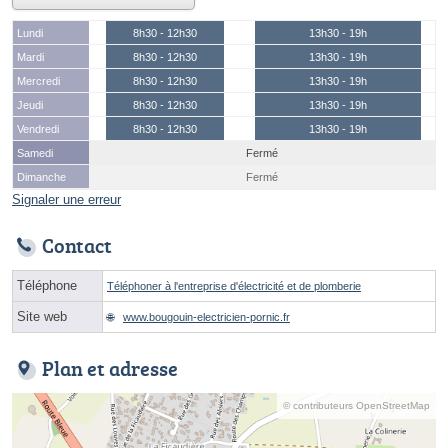
Lundi
8h30 - 12h30
13h30 - 19h
Mardi
8h30 - 12h30
13h30 - 19h
Mercredi
8h30 - 12h30
13h30 - 19h
Jeudi
8h30 - 12h30
13h30 - 19h
Vendredi
8h30 - 12h30
13h30 - 19h
Samedi
Fermé
Dimanche
Fermé
Signaler une erreur
Contact
Téléphone
Téléphoner à l'entreprise d'électricité et de plomberie
Site web
www.bougouin-electricien-pornic.fr
Plan et adresse
© contributeurs OpenStreetMap