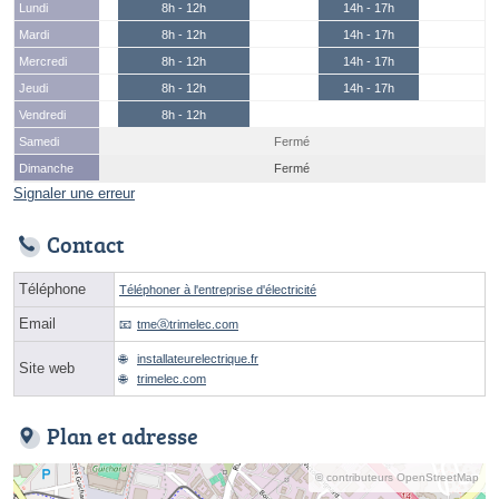
Lundi
8h - 12h
14h - 17h
Mardi
8h - 12h
14h - 17h
Mercredi
8h - 12h
14h - 17h
Jeudi
8h - 12h
14h - 17h
Vendredi
8h - 12h
Samedi
Fermé
Dimanche
Fermé
Signaler une erreur
Contact
Téléphone
Téléphoner à l'entreprise d'électricité
Email
tmeⓐtrimelec.com
installateurelectrique.fr
Site web
trimelec.com
Plan et adresse
© contributeurs OpenStreetMap