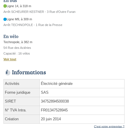
En bus
Ligne 14, à 318 m
Arrêt SCHEURER KESTNER - 3 Rue d'Outre Furan
Ligne M9, à 309 m
Arrêt TECHNOPOLE - 1 Rue de la Presse
En vélo
Technopole, à 382 m
54 Rue des Aciéries
Capacité : 16 vélos
Voir tout
Informations
Activités
Électricité générale
Forme juridique
SAS
SIRET
34752894500038
N° TVA Intra.
FR01347528945
Création
20 juin 2014
C'est votre entreprise ?