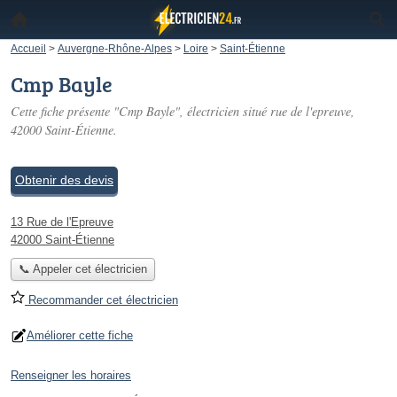
Accueil
>
Auvergne-Rhône-Alpes
>
Loire
>
Saint-Étienne
Cmp Bayle
Cette fiche présente "Cmp Bayle", électricien situé
rue de l'epreuve
,
42000 Saint-Étienne.
Obtenir des devis
13 Rue de l'Epreuve
42000 Saint-Étienne
📞 Appeler cet électricien
Recommander cet électricien
Améliorer cette fiche
Renseigner les horaires