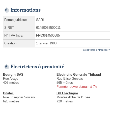
Informations
Forme juridique
SARL
SIRET
61450058500011
N° TVA Intra.
FR83614500585
Création
1 janvier 1900
C'est votre entreprise ?
Électriciens à proximité
Bourgin SAS
Electricite Generale Thibaud
Rue Arago
Rue Elise Gervais
405 mètres
565 mètres
Fermée, ouvre demain à 7h
Difelec
BH Electrique
Rue Joséphin Soulary
Montée Abbé de l'Epée
620 mètres
720 mètres