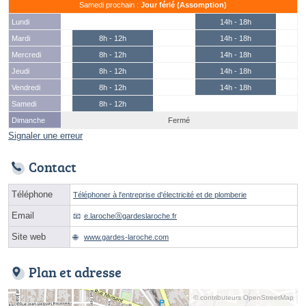
Samedi prochain :
Jour férié (Assomption)
Lundi
14h - 18h
Mardi
8h - 12h
14h - 18h
Mercredi
8h - 12h
14h - 18h
Jeudi
8h - 12h
14h - 18h
Vendredi
8h - 12h
14h - 18h
Samedi
8h - 12h
Dimanche
Fermé
Signaler une erreur
Contact
Téléphone
Téléphoner à l'entreprise d'électricité et de plomberie
Email
e.larocheⓐgardeslaroche.fr
Site web
www.gardes-laroche.com
Plan et adresse
© contributeurs OpenStreetMap