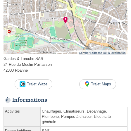
Corriger l’adresse ou la localisation
Gardes & Laroche SAS
24 Rue du Moulin Paillasson
42300 Roanne
Trajet Waze
Trajet Maps
Informations
Activités
Chauffages, Climatiseurs, Dépannage,
Plomberie, Pompes à chaleur, Électricité
générale
Forme juridique
SAS