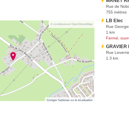
MANET Ri
Rue de Nobi
755 mètres
LB Elec
© contributeurs OpenStreetMap
Rue George
1 km
Fermé, ouvr
GRAVIER P
Rue Leverri
1.3 km
Corriger l’adresse ou la localisation