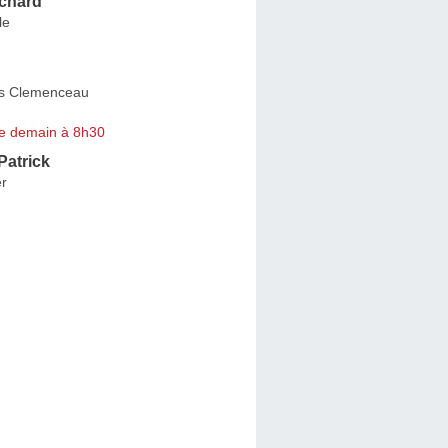
chard
le
s Clemenceau
e demain à 8h30
atrick
er