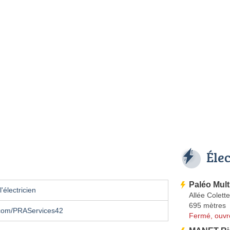
Éle
Paléo Mult
'électricien
Allée Colette
695 mètres
com/PRAServices42
Fermé, ouvr