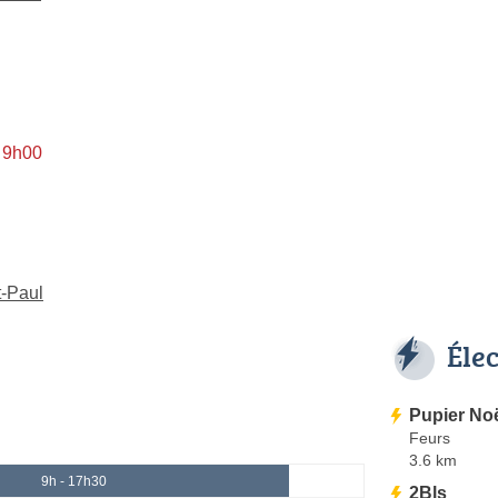
à 9h00
t-Paul
Éle
Pupier No
Feurs
3.6 km
9h - 17h30
2Bls