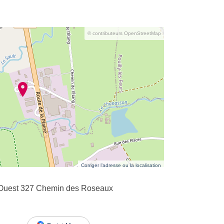
© contributeurs OpenStreetMap
Corriger l’adresse ou la localisation
 Ouest 327 Chemin des Roseaux