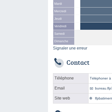
Mardi
Mercredi
Jeudi
Vendredi
Samedi
Dimanche
Signaler une erreur
Contact
Téléphone
Téléphoner à l
Email
bureau.lf
Site web
lfpbatiment