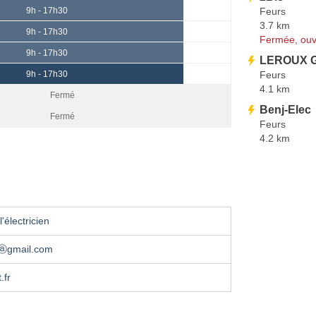
Feurs
9h - 17h30
3.7 km
9h - 17h30
Fermée, ouv
9h - 17h30
LEROUX G
Feurs
9h - 17h30
4.1 km
Fermé
Benj-Elec
Fermé
Feurs
4.2 km
'électricien
pⓐgmail.com
.fr