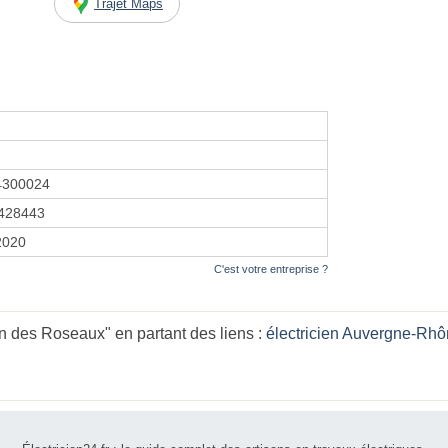
Trajet Maps
4300024
428443
 2020
C'est votre entreprise ?
n des Roseaux" en partant des liens :
électricien Auvergne-Rh