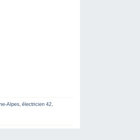
ône-Alpes
,
électricien 42
,