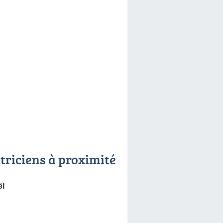
ctriciens à proximité
ël