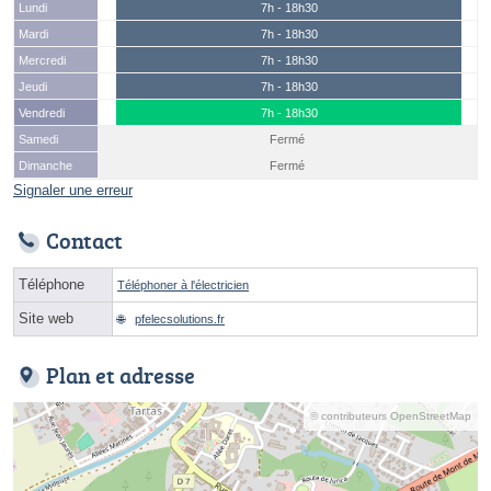
Lundi
7h - 18h30
Mardi
7h - 18h30
Mercredi
7h - 18h30
Jeudi
7h - 18h30
Vendredi
7h - 18h30
Samedi
Fermé
Dimanche
Fermé
Signaler une erreur
Contact
Téléphone
Téléphoner à l'électricien
Site web
pfelecsolutions.fr
Plan et adresse
© contributeurs OpenStreetMap