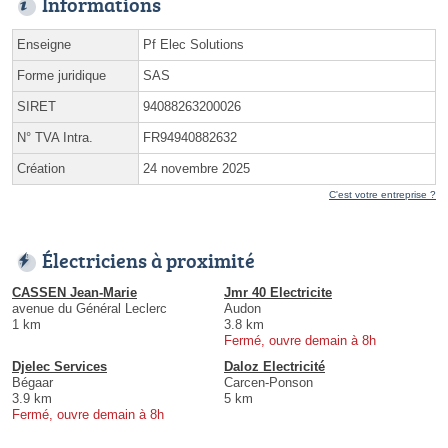
Informations
Enseigne
Pf Elec Solutions
Forme juridique
SAS
SIRET
94088263200026
N° TVA Intra.
FR94940882632
Création
24 novembre 2025
C'est votre entreprise ?
Électriciens à proximité
CASSEN Jean-Marie
Jmr 40 Electricite
avenue du Général Leclerc
Audon
1 km
3.8 km
Fermé, ouvre demain à 8h
Djelec Services
Daloz Electricité
Bégaar
Carcen-Ponson
3.9 km
5 km
Fermé, ouvre demain à 8h