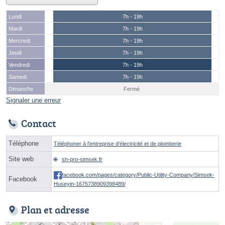
Lundi
7h - 19h
Mardi
7h - 19h
Mercredi
7h - 19h
Jeudi
7h - 19h
Vendredi
7h - 19h
Samedi
7h - 19h
Dimanche
Fermé
Signaler une erreur
Contact
Téléphone
Téléphoner à l'entreprise d'électricité et de plomberie
Site web
sh-pro-simsek.fr
facebook.com/pages/category/Public-Utility-Company/Simsek-
Facebook
Huseyin-1675738909398489/
Plan et adresse