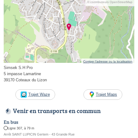
© contributeurs OpenStreetMap
Corriger l’adresse ou la localisation
Simsek S.H Pro
5 impasse Lamartine
39170 Coteaux du Lizon
Trajet Waze
Trajet Maps
Venir en transports en commun
En bus
Ligne 307, à 79 m
Arrêt SAINT LUPICIN Gertem - 43 Grande Rue