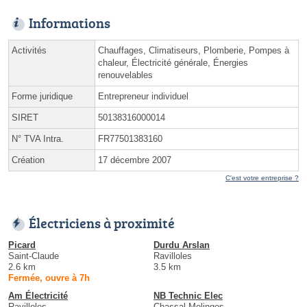
Informations
Activités
Chauffages, Climatiseurs, Plomberie, Pompes à
chaleur, Électricité générale, Énergies
renouvelables
Forme juridique
Entrepreneur individuel
SIRET
50138316000014
N° TVA Intra.
FR77501383160
Création
17 décembre 2007
C'est votre entreprise ?
Électriciens à proximité
Picard
Durdu Arslan
Saint-Claude
Ravilloles
2.6 km
3.5 km
Fermée, ouvre à 7h
Am Électricité
NB Technic Elec
Ravilloles
Chassal-Molinges