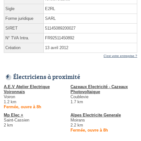
Sigle
E2RL
Forme juridique
SARL
SIRET
51145089200027
N° TVA Intra.
FR92511450892
Création
13 avril 2012
C'est votre entreprise ?
Électriciens à proximité
A.E.V Atelier Electrique
Cazeaux Electricité - Cazeaux
Voironnais
Photovoltaique
Voiron
Coublevie
1.2 km
1.7 km
Fermée, ouvre à 8h
Mp Elec +
Alpes Electricite Generale
Saint-Cassien
Moirans
2 km
2.2 km
Fermée, ouvre à 8h