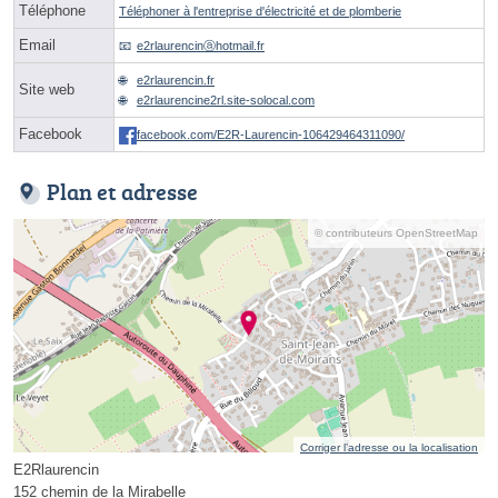
Téléphone
Téléphoner à l'entreprise d'électricité et de plomberie
Email
e2rlaurencinⓐhotmail.fr
e2rlaurencin.fr
Site web
e2rlaurencine2rl.site-solocal.com
Facebook
facebook.com/E2R-Laurencin-106429464311090/
Plan et adresse
© contributeurs OpenStreetMap
Corriger l’adresse ou la localisation
E2Rlaurencin
152 chemin de la Mirabelle