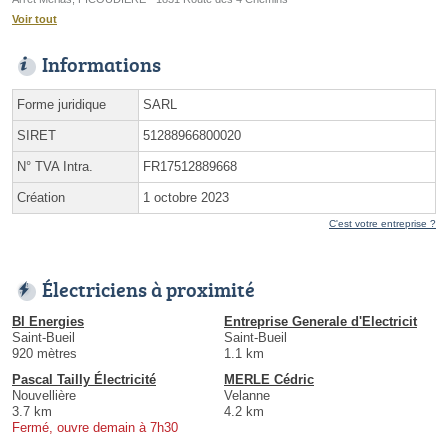
Voir tout
Informations
Forme juridique
SARL
SIRET
51288966800020
N° TVA Intra.
FR17512889668
Création
1 octobre 2023
C'est votre entreprise ?
Électriciens à proximité
Bl Energies
Entreprise Generale d'Electricit
Saint-Bueil
Saint-Bueil
920 mètres
1.1 km
Pascal Tailly Électricité
MERLE Cédric
Nouvellière
Velanne
3.7 km
4.2 km
Fermé, ouvre demain à 7h30