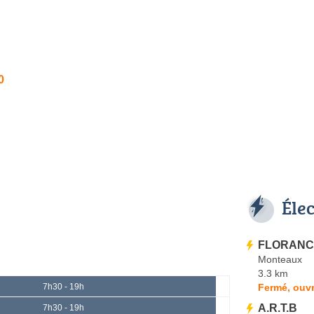
0
Éle
FLORANCE 
Monteaux
3.3 km
Fermé, ouvr
7h30 - 19h
A.R.T.B
7h30 - 19h