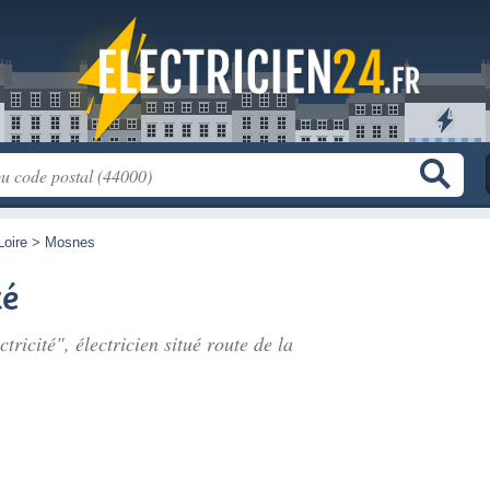
Loire
>
Mosnes
té
tricité", électricien situé
route de la